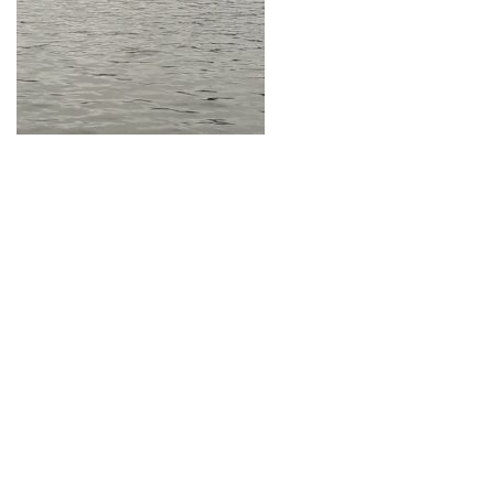
Neve
| Propulsé par
WordPress