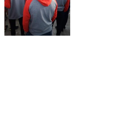
Neve
| Propulsé par
WordPress