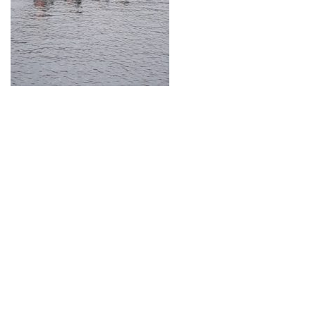
Neve
| Propulsé par
WordPress