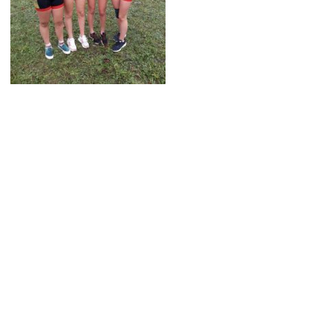
Neve
| Propulsé par
WordPress