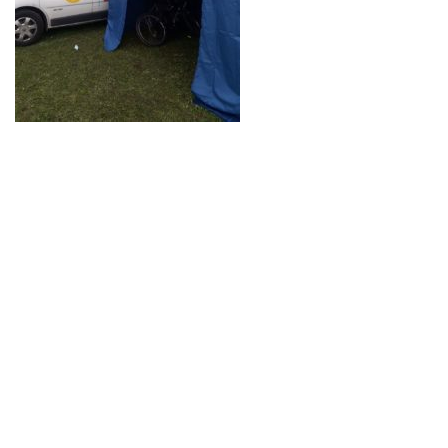
Neve
| Propulsé par
WordPress