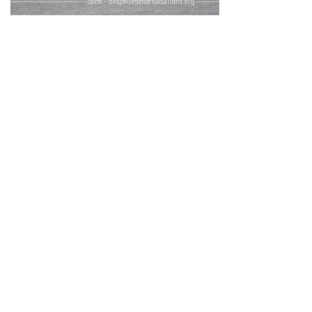
Neve
| Propulsé par
WordPress