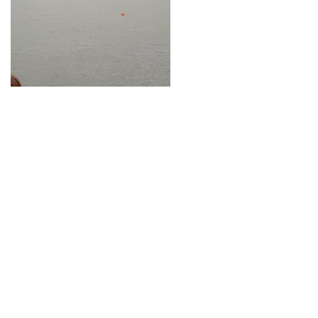
Neve
| Propulsé par
WordPress