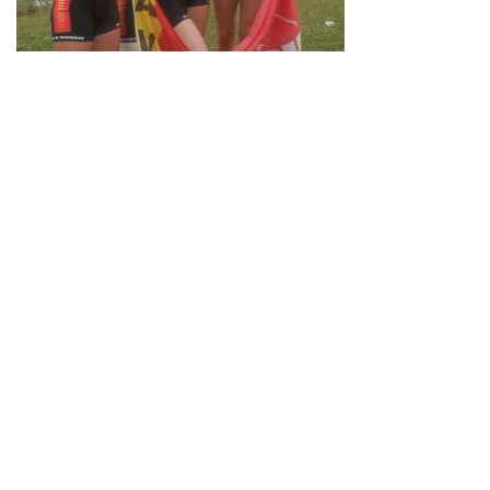
Neve
| Propulsé par
WordPress