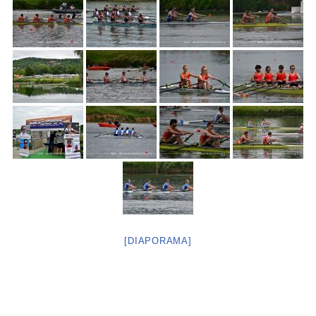
[DIAPORAMA]
Neve
| Propulsé par
WordPress