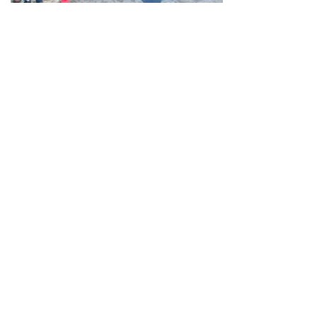
Neve
| Propulsé par
WordPress