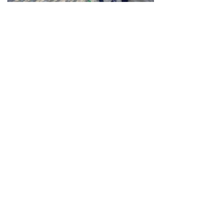
Neve
| Propulsé par
WordPress