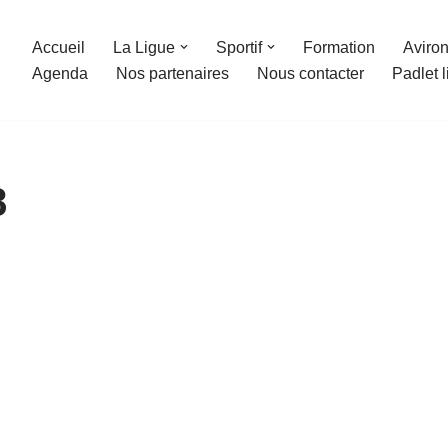
Accueil
La Ligue
Sportif
Formation
Aviron
Agenda
Nos partenaires
Nous contacter
Padlet 
8