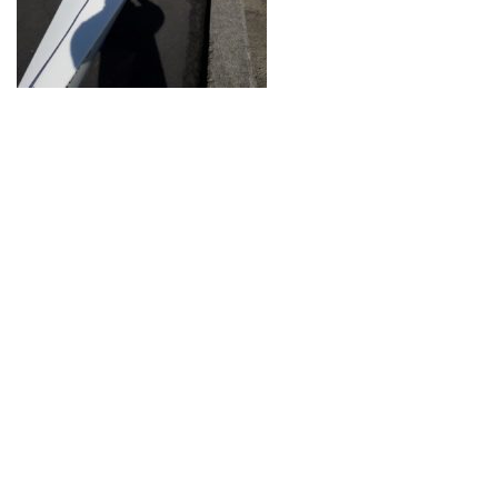
Neve
| Propulsé par
WordPress