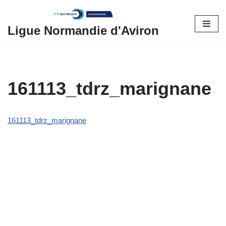
Aller
Ligue Normandie d'Aviron
au
contenu
161113_tdrz_marignane
161113_tdrz_marignane