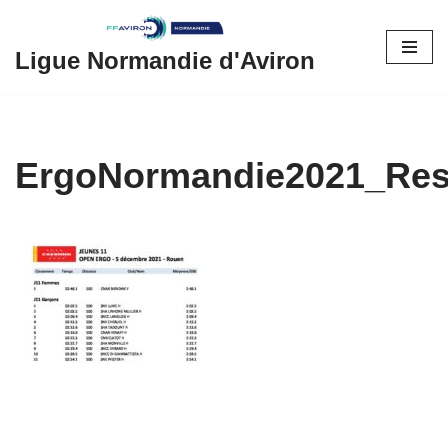
Aller
Ligue Normandie d'Aviron
au
contenu
ErgoNormandie2021_Res