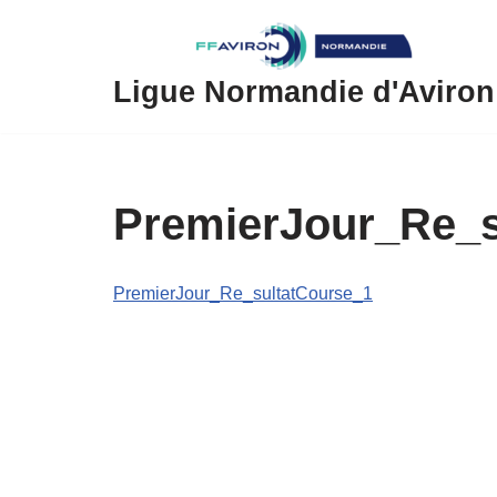
Aller
au
Ligue Normandie d'Aviron
contenu
PremierJour_Re_s
PremierJour_Re_sultatCourse_1